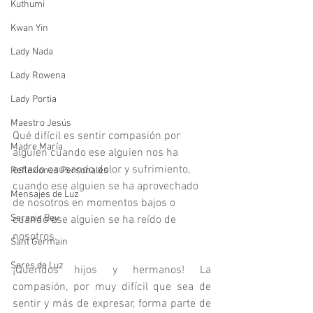
Kuthumi
Kwan Yin
Lady Nada
Lady Rowena
Lady Portia
Maestro Jesús
Qué difícil es sentir compasión por 
Madre María
alguien cuando ese alguien nos ha 
estado causando dolor y sufrimiento, 
Reflexiones Personales
cuando ese alguien se ha aprovechado 
Mensajes de Luz
de nosotros en momentos bajos o 
Serapis Bey
cuando ese alguien se ha reído de 
nosotros.
Sant Germain
Seres de Luz
¡Queridos hijos y hermanos! La 
compasión, por muy difícil que sea de 
sentir y más de expresar, forma parte de 