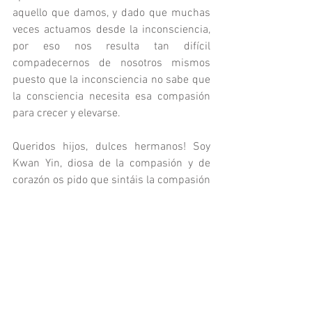
aquello que damos, y dado que muchas 
veces actuamos desde la inconsciencia, 
por eso nos resulta tan difícil 
compadecernos de nosotros mismos 
puesto que la inconsciencia no sabe que 
la consciencia necesita esa compasión 
para crecer y elevarse.
Queridos hijos, dulces hermanos! Soy 
Kwan Yin, diosa de la compasión y de 
corazón os pido que sintáis la compasión 
vibrar en vuestro interior para poder 
aspirar a la más gran pureza del alma.
Mensaje canalizado por Montse Macanás 
el martes 4 de junio de 2013 a las 16:34 
horas.