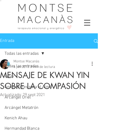
Entrada
Todas las entradas
Montse Macanàs
Todas las entradas
6 jun 2013
3 min de lectura
MENSAJE DE KWAN YIN
Amor
SOBRE LA COMPASIÓN
Amaneceres para el Alma
Actualizado:
29 sept 2021
Arcángel Uriel
Arcángel Metatrón
Kenich Ahau
Hermandad Blanca