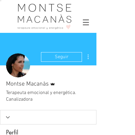
Más acciones
Seguir
Administrador
Montse Macanàs
Terapeuta emocional y energética.
Canalizadora
Perfil