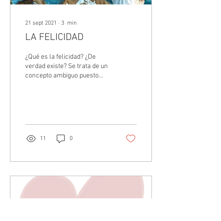
21 sept 2021
∙
3
min
LA FELICIDAD
¿Qué es la felicidad? ¿De
verdad existe? Se trata de un
concepto ambiguo puesto
que es muy difícil de definir.
La felicidad es, a mi modo...
11
0