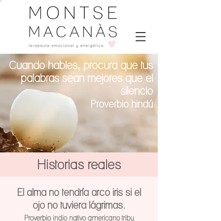
Cuando hables, procura que tus
palabras sean mejores que el
silencio
Proverbio hindú
Historias reales
El alma no tendría arco iris si el
ojo no tuviera lágrimas.
Proverbio indio nativo americano tribu