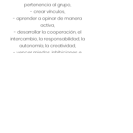
pertenencia al grupo,
- crear vínculos,
- aprender a opinar de manera
activa,
- desarrollar la cooperación, el
intercambio, la responsabilidad, la
autonomía, la creatividad,
- vencer miedos, inhibiciones e
inseguridades,
- superar tensiones,
- fomentar y cultivar los valores,
- gestionar y resolver conflictos,
- compartir,
- hacer comunidad.